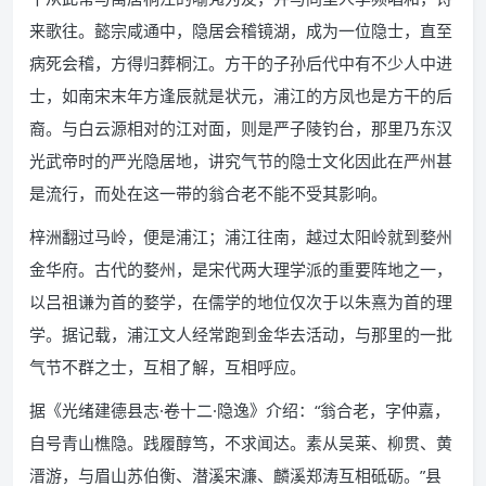
来歌往。懿宗咸通中，隐居会稽镜湖，成为一位隐士，直至
病死会稽，方得归葬桐江。方干的子孙后代中有不少人中进
士，如南宋末年方逢辰就是状元，浦江的方凤也是方干的后
裔。与白云源相对的江对面，则是严子陵钓台，那里乃东汉
光武帝时的严光隐居地，讲究气节的隐士文化因此在严州甚
是流行，而处在这一带的翁合老不能不受其影响。
梓洲翻过马岭，便是浦江；浦江往南，越过太阳岭就到婺州
金华府。古代的婺州，是宋代两大理学派的重要阵地之一，
以吕祖谦为首的婺学，在儒学的地位仅次于以朱熹为首的理
学。据记载，浦江文人经常跑到金华去活动，与那里的一批
气节不群之士，互相了解，互相呼应。
据《光绪建德县志·卷十二·隐逸》介绍：“翁合老，字仲嘉，
自号青山樵隐。践履醇笃，不求闻达。素从吴莱、柳贯、黄
溍游，与眉山苏伯衡、潜溪宋濂、麟溪郑涛互相砥砺。”县