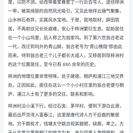
里，以防不测。幼孜带着家眷家丁一行近百号人，途径梓洲
一带，被其绮丽的自然风光吸引，又见此地祥云瑞气聚集，
山水林石奇异，实属风水宝地。于是，就地取材，辟田筑
居，不再前往兄长处避难，安心于梓洲繁衍生息。起始居住
在一个小山坞里，后人称之为翁家坞。到了第六世翁合老这
一代，改迁到坞外的青山脚，翁合老号为“青山樵隐”即由此
而来。待到翁合老三个儿子都长大成人，又移居到现梓洲村
的这个位置居住，至今已有 880 余年的历史。
梓洲的地理位置非常特殊，处于建德、桐庐和浦江三地交界
处。正因如此，居住在这么一个小小村庄里的翁合老便与桐
庐、浦江人士有了更多的交往、联系和影响。
梓洲村沿小溪下行，经过石舍、茅坪村，便到下游白云源，
最后出芦茨湾入富春江，这里是唐代诗人方干后裔的聚居
地。方干颇有才，钱塘太守姚合视其貌陋，缺唇，卑之。方
干从此常与寓居桐江的喻凫为友，并与同里人李频唱和，诗