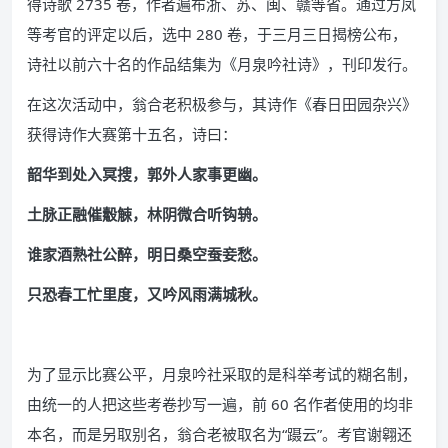
得诗歌 2735 卷，作者遍布浙、苏、闽、赣等省。通过方凤
等考官的评定以后，选中 280 卷，于三月三日揭榜公布，
诗社以前六十名的作品结集为《月泉吟社诗》，刊印发行。
在这次活动中，翁合老积极参与，其诗作《春日田园杂兴》
获得诗作大赛第十五名，诗曰：
韶华到处入冥搜，郭外人家事更幽。
土脉正融催觳觫，林阴微合听钩辀。
谁家酒熟社公醉，明日桑空蚕妾愁。
只恐春工忙里度，又吟风雨满城秋。
为了显示比赛公平，月泉吟社采取的是科举考试的糊名制，
由统一的人把这些考卷抄写一遍，前 60 名作者使用的均非
本名，而是另取别名，翁合老被取名为“蹑云”。考官谢翱还