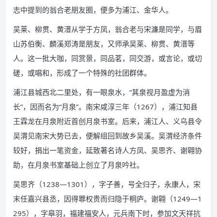
志中提到的翁合老朋友圈，便多为浦江、金华人。
吴莱、柳贯、黄溍从学于方凤，翁合老与宋濂是同学，与眉
山苏伯衡、麟溪郑涛是朋友，又师承吴莱、柳贯、黄溍等
人。这一批大咖，同赏景，同品茗，同交游，或言论，或切
磋，或唱和，形成了一个特殊的社团群体。
浦江县城西北二里处，有一眼泉水，“其泉视月盈虚为消
长”，因而名为“月泉”。南宋咸淳三年（1267），浦江知县
王霖龙在月泉附近首创月泉书室。后来，浦江人、义乌县令
吴渭见南宋大势已去，便解组回到故乡吴溪。吴渭经济条件
较好，捐出一笔资金，延致著名诗人方凤、吴思齐、谢翱协
助，在月泉书室基础上创立了月泉吟社。
吴思齐（1238—1301），字子善，号全归子，永康人，宋
末任嘉兴县丞，因得罪权贵而归隐于桐庐。谢翱（1249—1
295），字皋羽，福建福安人，元兵南下时，参加文天祥抗