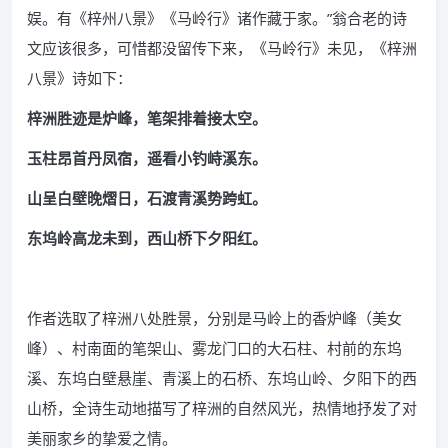
娱。有《梓州八景》《马岭行》诸作藏于家。”翁合老的诗
文应该很多，可惜都没留传下来，《马岭行》未见，《梓洲
八景》诗如下：
梓洲胜迹是炉峰，笔架排着接太空。
玉柱昂首丹凤宿，遥看小钓峙溪东。
山呈白壁晚熠日，石渡青溪势跨虹。
东坞岭高龙未到，西山桥下夕阳红。
作者选取了梓洲八处胜景，分别是马岭上的香炉峰（美女
峰）、村南面的笔架山、雾龙门口的大石柱、村前的东坞
溪、东坞白壁悬崖、青溪上的石桥、东坞山岭、夕阳下的西
山桥，全诗生动地描写了梓洲的自然风光，热情地抒发了对
美丽家乡的挚爱之情。