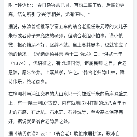
附上评语说：“春日杂兴意已具，首句二联工致，后联句更
高，结句所引与‘兴’字相关，尤有深味。”
据说，宋濂曾经推荐学富五车的翁合老担任朱元璋的大儿子
朱标或者孙子朱允炆的老师，但翁合老胆小怕事，谨小慎
微，担心结局不好，坚辞不就。皇上念其忠孝，也就答应了
他的请求。《光绪建德县志·卷十二·隐逸》曰：“洪武七年
（1374），优诏征之，有‘允堪国傅，讵属民师’之旨。合老
恳辞，愿乞终养。上嘉其孝，许之。”翁合老归隐山林，赋
诗作乐，终老家乡。
在梓洲村与浦江交界的大山东坞一海拔近千米的悬崖峭壁之
上，有一“隐士洞居”古迹，内有就地取材打制的近八百年历
史的石磨、石灶坑、石水缸、石睡炕等，至今基本保存完
好，据说就是翁合老隐居之处。
据《翁氏家谱》云：“（翁合老）晚惟家居耕读，歌咏自