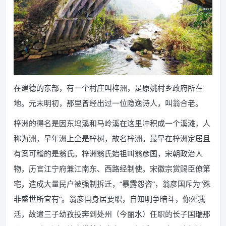
在建德的东部，有一个村庄叫梓洲，是原姚村乡政府所在
地。元末明初，那里曾经出过一位隐逸诗人，叫翁合老。
梓洲的得名是因东坞溪和马岭溪在这里冲积成一个溪滩，人
称为洲，早年洲上全是梓树，故名梓洲。最早在梓洲定居且
有案可稽的是翁氏。梓洲翁氏始祖叫翁彦国，宋朝政治人
物，历官江宁府兼江南东、西路经制使。宋徽宗赏赐臣僚第
宅，造成大量民户被强制拆迁，“暴露怨咨”，翁彦国斥为“殊
非盛世所宜有”。翁彦国身居要职，自知明争暗斗，你死我
活，故遣三子幼孜投奔到处州（今丽水）任职的长子国瑞那