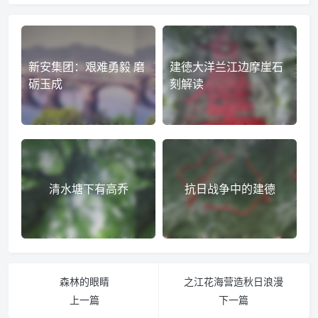
新安集团：艰难勇毅 磨
建徳大洋兰江边摩崖石
砺玉成
刻解读
清水塘下有高乔
抗日战争中的建德
森林的眼睛
之江花海营造秋日浪漫
上一篇
下一篇