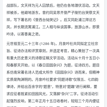
战部队，文天祥为元人囚禁后，他仍在各地潜伏活动。文天
祥被杀，他避地浙东，曾约同吴思齐登严子陵钓台哭祭文天
祥，写下著名的《登西台恸哭记》。后又同赴浦江拜访方
凤，并长期流寓浦江。三人相与纵谈国事，放游山水，即景
吟诗，以寄黍离之悲。
元世祖至元二十三年 (1286 年)，月泉吟社共同拟定立社宗
旨、征诗办法和评赏章则，并选定考官，精心策划了一次具
有重大历史意义的诗歌征稿文学活动。活动从十月十五日小
阳春那天开始，以《春日田园杂兴》为题，征诗四方。题目
系仿南宋著名诗人范成大所作《田园杂兴》诗而来，但精神
实质是陶渊明的。月泉吟社要求“同题诗歌”仅限五、七四韵
律诗，并给出百余字的“题意”，特意对“题趣”进行阐释，要
求应征者既紧扣田园风光，又落脚“杂兴”二字。征诗活动引
起强烈反响，第二年正月十五日收卷时，短短三个月内便征