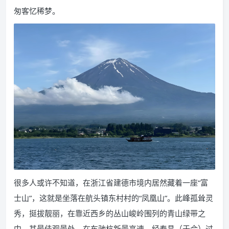
匆客忆稀梦。
很多人或许不知道，在浙江省建德市境内居然藏着一座“富
士山”，这就是坐落在航头镇东村村的“凤凰山”。此峰孤耸灵
秀，挺拔靓丽，在靠近西乡的丛山峻岭围列的青山绿带之
中。其最佳观景处，在车驰杭新景高速，经寿昌（于合）过