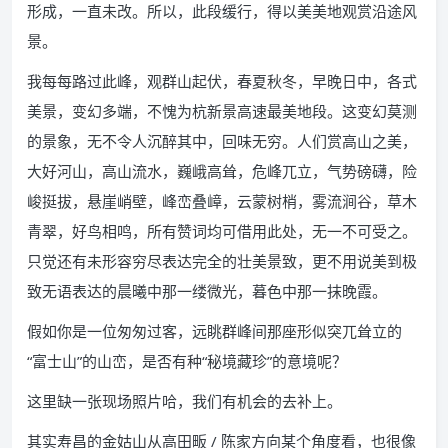
形成，一直未改。所以，此段缓行，得以美美地观赏沿途风
景。
我每每路过此峰，观群山起伏，春夏秋冬，早晚日中，各式
美景，变幻多端，不愧为杭新景高速最美地段。这变幻莫测
的景象，无不令人沉醉其中，回味无穷。人们赏高山之美，
大好河山，高山流水，巍峨高耸，危峰兀立，气势磅礴，险
峻挺拔，悬崖峭壁，峰峦叠嶂，云蒙树梢，雾流涧谷，草木
青翠，好鸟相鸣，所有赞词均可借用此处，无一不可受之。
只觉还有未形容穷尽表达完全的壮美景致，更不用说美到极
致无语表达的晨曦中那一缕微光，暮色中那一抹晚霞。
假如你是一位匆匆过客，远眺群峰间那座形似突兀耸立的
“富士山”的山峦，是否有种“秘境藏珍”的意境呢？
这里缺一张现场照片哈，我们有机会的去补上。
其实寿昌的金姑山从高田畈 / 陈家方向某个角度看，也很像