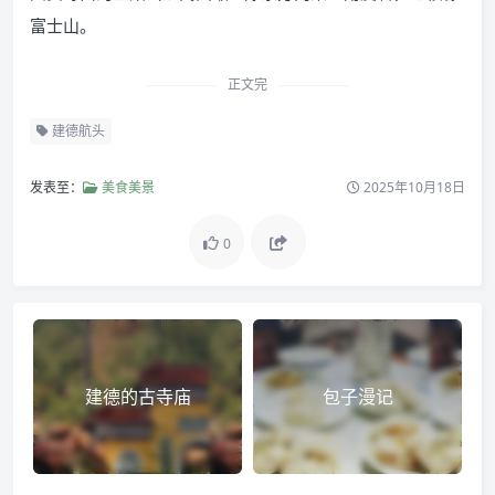
富士山。
正文完
建德航头
发表至：
美食美景
2025年10月18日
0
建德的古寺庙
包子漫记