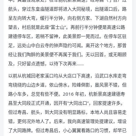
航头，穿过东皇庙隧道即将进入大同秘境，出隧道口后，路
呈左向转大弯，缓行半分钟，向右侧方家、下湖自然村方向
望去，村后就是此座“富士山”。再前行半分钟便是高速公路
建德停车区，若稍不留神，此美景即一晃而过。在停车区驻
足，远处山中白云寺的钟声隐约可闻。离开这个地方，那曾
经让我们陶醉的美景便不再属于我们。无以回首，或无暇顾
及，只好留点遗憾，以待下次再来……
以前从杭城回老家溪口均从大店口下高速，沿武口水库走弯
弯绕绕的山边乡道，依山傍水，险峰倒影，虽风景不错，但
路小车多，总觉有些不便。2016 年初，杭新景高速建德寿
昌至大同段正式开通，因开有“大同出口”，回家提速许多。
但过寿昌、航头，到大同没有明显路标，本地人尚且容易走
错，更何况外地人了。后来，我向高速管理处提建议，增设
了大同路牌。但过寿昌后，小心翼翼看路口的习惯，却早已