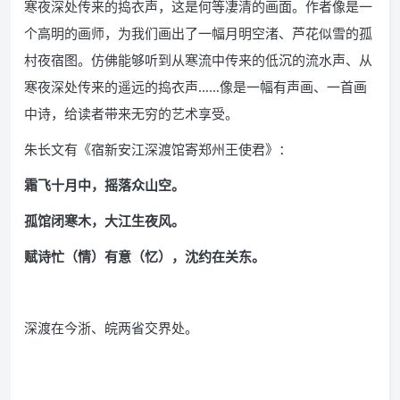
寒夜深处传来的捣衣声，这是何等凄清的画面。作者像是一
个高明的画师，为我们画出了一幅月明空渚、芦花似雪的孤
村夜宿图。仿佛能够听到从寒流中传来的低沉的流水声、从
寒夜深处传来的遥远的捣衣声……像是一幅有声画、一首画
中诗，给读者带来无穷的艺术享受。
朱长文有《宿新安江深渡馆寄郑州王使君》：
霜飞十月中，摇落众山空。
孤馆闭寒木，大江生夜风。
赋诗忙（情）有意（忆），沈约在关东。
深渡在今浙、皖两省交界处。