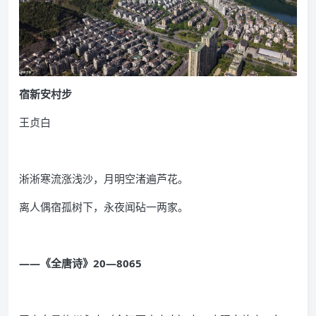
宿新安村步
王贞白
淅淅寒流涨浅沙，月明空渚遍芦花。
离人偶宿孤树下，永夜闻砧一两家。
——《全唐诗》20—8065