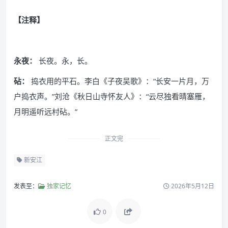
【注释】
永夜：
长夜。永，长。
砧：
捣衣用的平石。李白《子夜吴歌》：“长安一片月，万
户捣衣声。”刘沧《秋日山寺怀友人》：“云尽独看晴塞雁，
月明遥听远村砧。”
正文完
新安江
发表至：
独家记忆
2026年5月12日
0