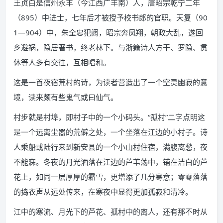
王贞白是信州永丰（今江西广丰南）人，唐昭宗乾宁二年
（895）中进士，七年后才被授予校书郎的官职。天复（90
1—904）中，朱全忠犯阙，昭宗奔凤翔，朝政大乱，遂回
乡避祸，隐居著书，终老林下。与浙籍诗人方干、罗隐、贯
休等人多有交往，互相唱和。
这是一首夜宿荒村的诗，为读者营造出了一个空灵幽寂的意
境，读来颇有些鬼气或曰仙气。
村步就是村埠，即村子中的一个小码头。“孤村”二字点明这
是一个远离尘嚣的荒僻之处，一个坐落在江边的小村子。诗
人乘船或陆行来到新安县的一个小山村住宿，满腹离愁，夜
不能寐。冬夜的月光洒落在江边的芦苇荡中，铺在洁白的芦
花上，如同一层厚厚的霜雪，更增添了几分寒意；零零落落
的捣衣声从远处传来，在寒夜中显得更加孤寂和清冷。
江中的寒流、月光下的芦花、孤村中的离人，还有那不时从